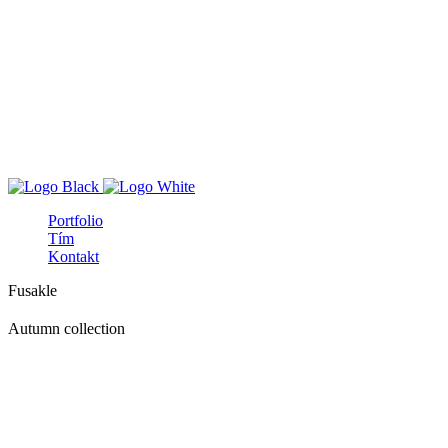
Portfolio
Tím
Kontakt
F
u
s
a
k
l
e
Autumn collection